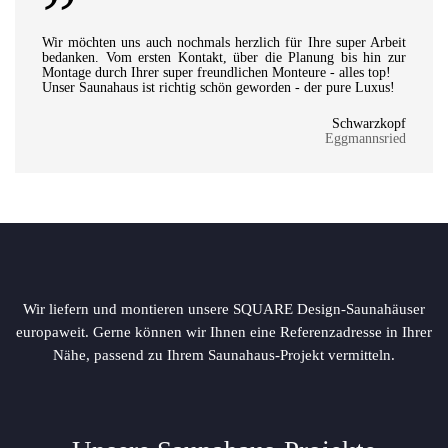
”
Wir möchten uns auch nochmals herzlich für Ihre super Arbeit
bedanken. Vom ersten Kontakt, über die Planung bis hin zur
Montage durch Ihrer super freundlichen Monteure - alles top!
Unser Saunahaus ist richtig schön geworden - der pure Luxus!
Schwarzkopf
Eggmannsried
Wir liefern und montieren unsere SQUARE Design-Saunahäuser
europaweit. Gerne können wir Ihnen eine Referenzadresse in Ihrer
Nähe, passend zu Ihrem Saunahaus-Projekt vermitteln.