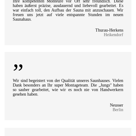
Ihre kompetenten Monteure vor Ort sehr freundlich. Diese
haben äußerst präzise, ausdauernd und liebevoll gearbeitet. Es
war einfach toll, den Aufbau der Sauna mit anzuschauen. Wir
freuen uns jetzt auf viele entspannte Stunden im neuen
Saunahaus.
Thurau-Herkens
Heikendorf
”
Wir sind begeistert von der Qualität unseres Saunhauses. Vielen
Dank besonders an Ihr super Montageteam. Die „Jungs“ haben
so sauber gearbeitet, wie wir es noch nie von Handwerkern
gesehen haben.
Neusser
Berlin