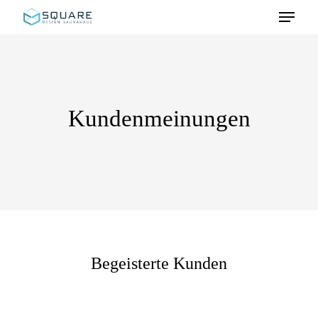
Skip
Menu
to
main
content
Kundenmeinungen
Begeisterte Kunden